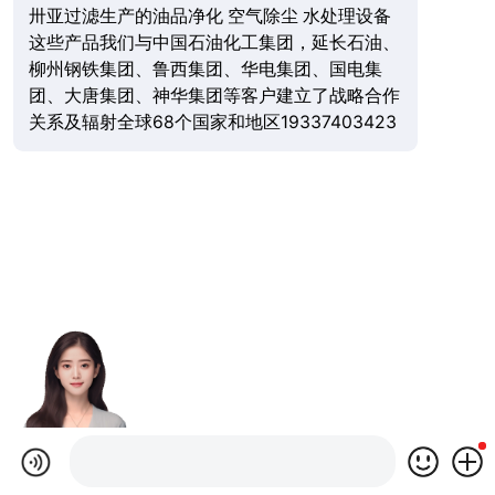
卅亚过滤生产的油品净化 空气除尘 水处理设备
这些产品我们与中国石油化工集团，延长石油、
柳州钢铁集团、鲁西集团、华电集团、国电集
团、大唐集团、神华集团等客户建立了战略合作
关系及辐射全球68个国家和地区19337403423