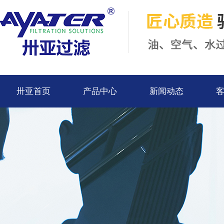
卅亚首页
产品中心
新闻动态