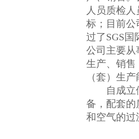
人员质检人
标；
目前公
过了SGS国际
公司主要从
生产、销售
（套）生产
自成立伊
备，配套的
和空气的过