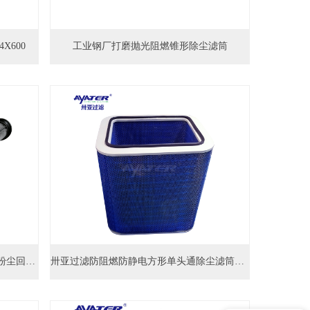
X600
工业钢厂打磨抛光阻燃锥形除尘滤筒
卅亚过滤|煤厂电厂用防静电除尘滤筒粉尘回收滤芯
卅亚过滤防阻燃防静电方形单头通除尘滤筒A752
现在有优惠活动吗