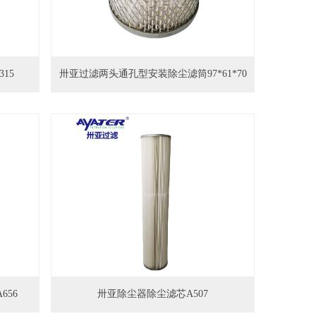
15
卅亚过滤两头通孔型安装除尘滤筒97*61*70
56
卅亚除尘器除尘滤芯A507