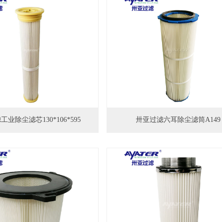
业除尘滤芯130*106*595
卅亚过滤六耳除尘滤筒A149