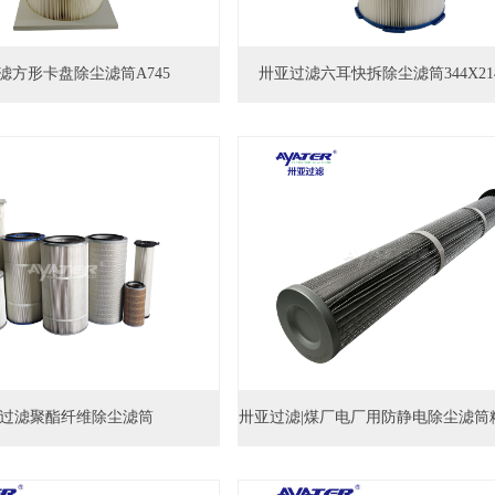
滤方形卡盘除尘滤筒A745
卅亚过滤六耳快拆除尘滤筒344X214
过滤聚酯纤维除尘滤筒