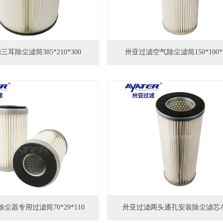
耳除尘滤筒385*210*300
卅亚过滤空气除尘滤筒150*100*3
尘器专用过滤筒70*29*110
卅亚过滤两头通孔安装除尘滤芯A6