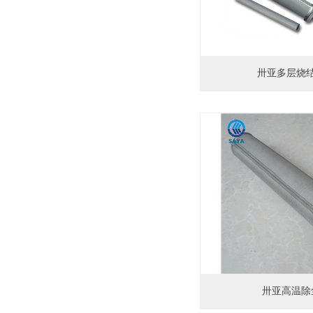
卅亚多层烧
卅亚高温除