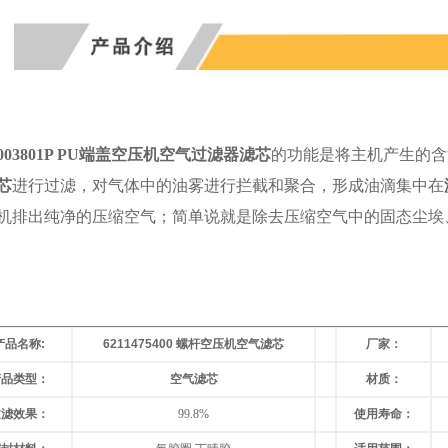
9003801P PU端盖空压机空气过滤器滤芯
的功能是将主机产生的含
芯
进行过滤，对气体中的油雾进行拦截和聚合，形成油滴集中在
机排出纯净的压缩空气；简单说就是除去压缩空气中的固态尘埃
产品名称
:
6211475400 螺杆空压机空气滤芯
厂家：
产品类型：
空气滤芯
材质：
过滤效果
：
99.8%
使用寿命
：