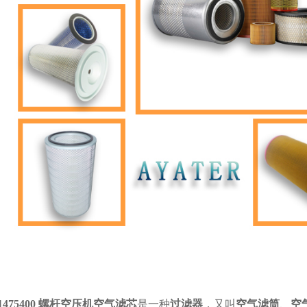
1475400 螺杆空压机空气滤芯
是一种
过滤器
，又叫
空气滤筒
、
空