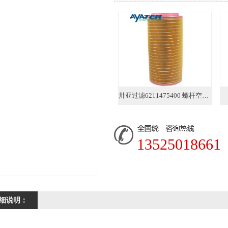
卅亚过滤6211475400 螺杆空压机空气滤芯
13525018661
细说明：