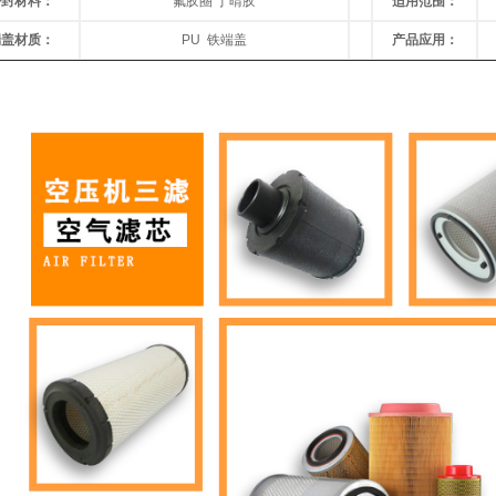
密封材料
：
氟胶圈 丁晴胶
适用范围
：
端盖材质
：
PU
铁端盖
产品应用：