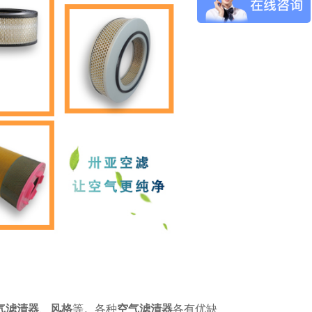
气滤清器
、
风格
等。
各种
空气滤清器
各有优缺