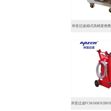
卅亚过滤|箱式高精度便携移