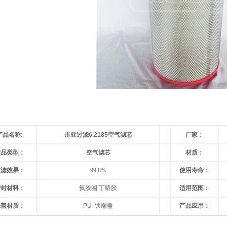
产品名称
:
卅亚过滤6.2185空气滤芯
厂家：
产品类型：
空气滤芯
材质：
过滤效果
：
99.8%
使用寿命
：
密封材料
：
氟胶圈 丁晴胶
适用范围
：
端盖材质
：
PU
铁端盖
产品应用：