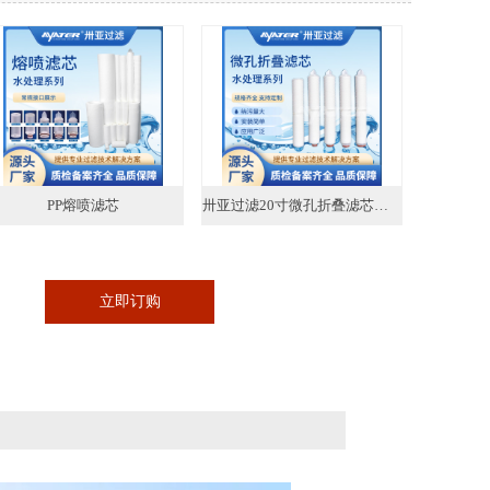
PP熔喷滤芯
卅亚过滤20寸微孔折叠滤芯精密聚丙烯折叠滤芯 药液酒厂折叠式
立即订购