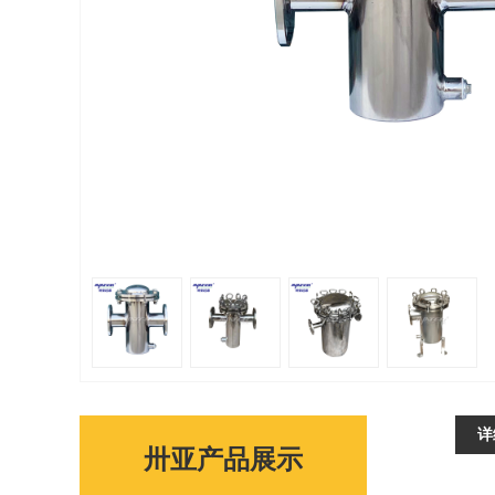
详
卅亚产品展示