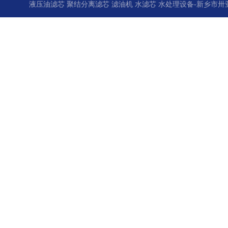
液压油滤芯 聚结分离滤芯 滤油机 水滤芯 水处理设备-新乡